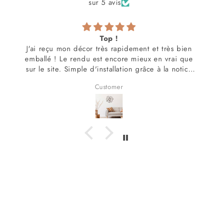
sur 5 avis
Top !
J'ai reçu mon décor très rapidement et très bien
emballé ! Le rendu est encore mieux en vrai que
sur le site. Simple d'installation grâce à la notice
super claire fournie avec !!!
Customer
Rien à redire