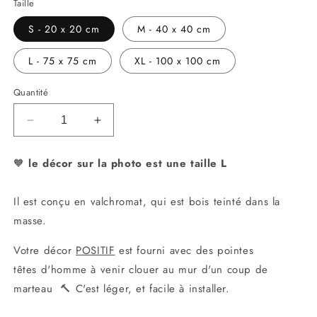
Taille
S - 20 x 20 cm
M - 40 x 40 cm
L - 75 x 75 cm
XL - 100 x 100 cm
Quantité
Réduire
Augmenter
la
la
quantité
quantité
🧡
le
décor sur la photo est une taille L
de
de
Eden
Eden
Il
est conçu en valchromat, qui est bois teinté dans la
masse.
Votre décor
POSITIF
est fourni avec des pointes
têtes d'homme à venir clouer au mur d'un coup de
marteau 🔨 C'est léger, et facile à installer.