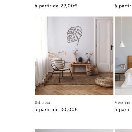
total
Prix
à partir de 29,00€
Prix
à parti
des
critiques
habituel
habitue
Deliciosa
Monstera
Prix
à partir de 30,00€
Prix
à parti
habituel
habitue