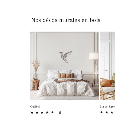
Nos décos murales en bois
Colibri
Lotus Sac
1
(1)