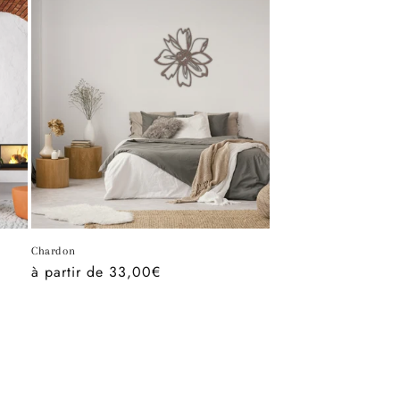
Chardon
Prix
à partir de 33,00€
habituel