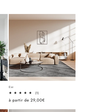
habituel
Eve
1
(1)
total
Prix
à partir de 29,00€
des
critiques
habituel