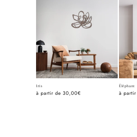
Iris
Éléphant
Prix
à partir de 30,00€
Prix
à parti
habituel
habitue