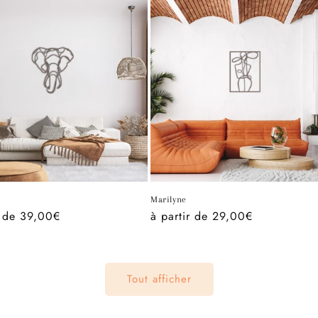
Marilyne
r de 39,00€
Prix
à partir de 29,00€
l
habituel
Tout afficher