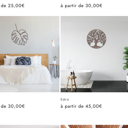
total
total
r de 25,00€
Prix
à partir de 30,00€
des
des
critiques
critiques
l
habituel
Eden
r de 30,00€
Prix
à partir de 45,00€
l
habituel