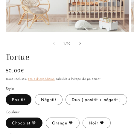
Ouvrir
O
le
le
média
m
de
1
/
10
1
2
dans
d
Tortue
une
u
fenêtre
f
modale
m
Prix
50,00€
habituel
Taxes incluses.
Frais d'expédition
calculés à l'étape de paiement.
Style
Positif
Négatif
Duo ( positif + négatif )
Couleur
Chocolat 🤎
Orange 🧡
Noir 🖤