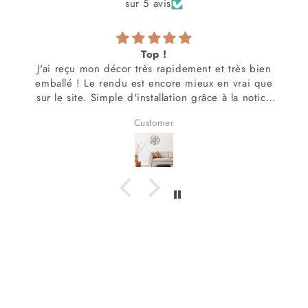
sur 5 avis
Top !
J'ai reçu mon décor très rapidement et très bien
emballé ! Le rendu est encore mieux en vrai que
sur le site. Simple d'installation grâce à la notice
super claire fournie avec !!!
Customer
Rien à redire