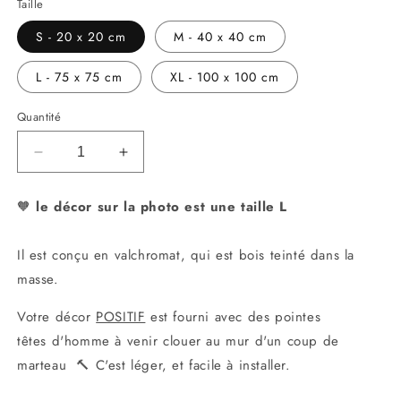
Taille
S - 20 x 20 cm
M - 40 x 40 cm
L - 75 x 75 cm
XL - 100 x 100 cm
Quantité
Réduire
Augmenter
la
la
quantité
quantité
🧡
le
décor sur la photo est une taille L
de
de
Tortue
Tortue
Il
est conçu en valchromat, qui est bois teinté dans la
masse.
Votre décor
POSITIF
est fourni avec des pointes
têtes d'homme à venir clouer au mur d'un coup de
marteau 🔨 C'est léger, et facile à installer.