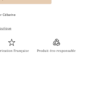
er Cébarine
boutique
rication Française
Produit éco-responsable