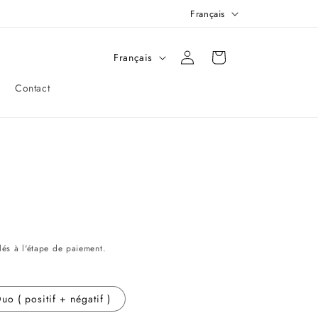
L
Français
a
L
n
Connexion
Panier
Français
a
g
Contact
n
u
g
e
u
e
és à l'étape de paiement.
uo ( positif + négatif )